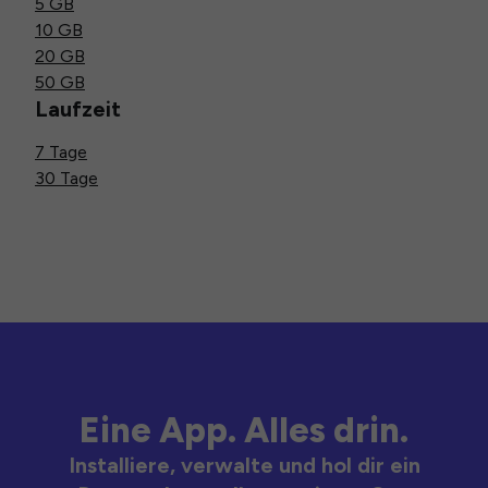
5 GB
10 GB
20 GB
50 GB
Laufzeit
7 Tage
30 Tage
Eine App. Alles drin.
Installiere, verwalte und hol dir ein