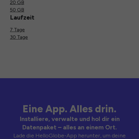
20 GB
50 GB
Laufzeit
7 Tage
30 Tage
Eine App. Alles drin.
Installiere, verwalte und hol dir ein
Datenpaket – alles an einem Ort.
Lade die HelloGlobe-App herunter, um deine