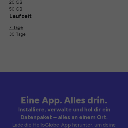
20 GB
50 GB
Laufzeit
7 Tage
30 Tage
Eine App. Alles drin.
Installiere, verwalte und hol dir ein
Datenpaket – alles an einem Ort.
Lade die HelloGlobe-App herunter, um deine