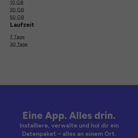
10 GB
20 GB
50 GB
Laufzeit
7 Tage
30 Tage
Eine App. Alles drin.
Installiere, verwalte und hol dir ein
Datenpaket – alles an einem Ort.