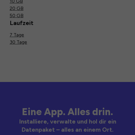
10 GB
20 GB
50 GB
Laufzeit
7 Tage
30 Tage
Eine App. Alles drin.
Installiere, verwalte und hol dir ein
Datenpaket – alles an einem Ort.