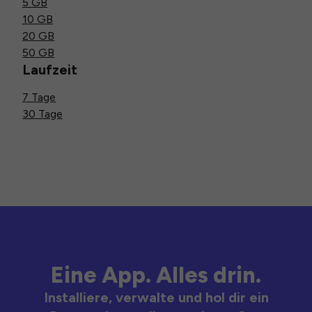
5 GB
10 GB
20 GB
50 GB
Laufzeit
7 Tage
30 Tage
Eine App. Alles drin.
Installiere, verwalte und hol dir ein