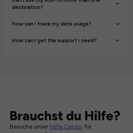
Can I use my eSIM in more than one
destination?
How can I track my data usage?
How can I get the support I need?
Brauchst du Hilfe?
Besuche unser
Hilfe-Center
für