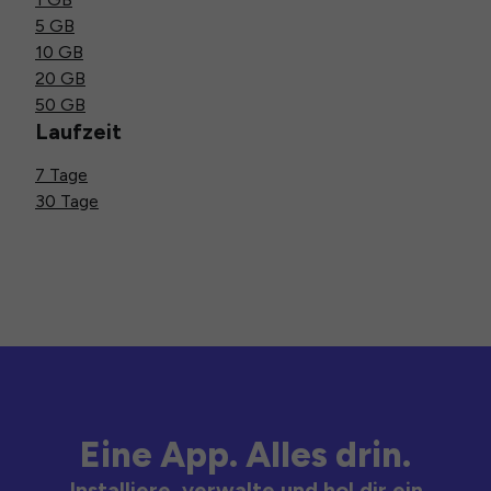
5 GB
10 GB
20 GB
50 GB
Laufzeit
7 Tage
30 Tage
Eine App. Alles drin.
Installiere, verwalte und hol dir ein