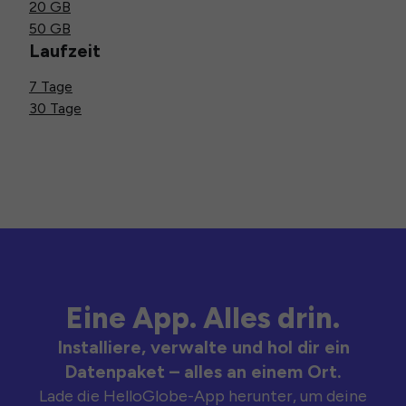
20 GB
50 GB
Laufzeit
7 Tage
30 Tage
Eine App. Alles drin.
Installiere, verwalte und hol dir ein
Datenpaket – alles an einem Ort.
Lade die HelloGlobe-App herunter, um deine