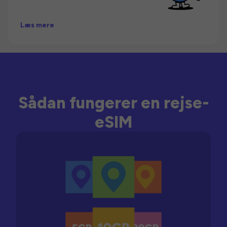
Læs mere
Sådan fungerer en rejse-
eSIM