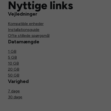
Nyttige links
Vejledninger
Kompatible enheder
Installationsguide
Ofte stillede spørgsmål
Datamængde
1 GB
5 GB
10 GB
20 GB
50 GB
Varighed
7 dage
30 dage