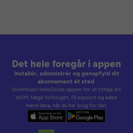
Det hele foregår i appen
Installér, administrér og genopfyld dit
abonnement ét sted.
Download HelloGlobe-appen for at tilføje dit
eSIM, følge forbruget, få support og købe
mere data, når du har brug for det.