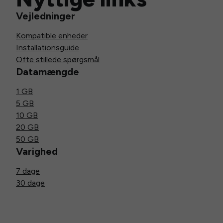
Vejledninger
Kompatible enheder
Installationsguide
Ofte stillede spørgsmål
Datamængde
1 GB
5 GB
10 GB
20 GB
50 GB
Varighed
7 dage
30 dage