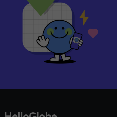
HelloGlobe