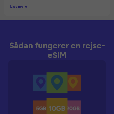
Læs mere
Sådan fungerer en rejse-
eSIM