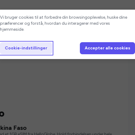
Cookie-indstillinger
Vi bruger cookies til at forbedre din browsingoplevelse, huske dine
præferencer og forstå, hvordan du interagerer med vores
hjemmeside.
Cookie-indstillinger
Accepter alle cookies
o
kina Faso
med et 1GB eSIM fra HelloGlobe. Hold forbindelsen under hele