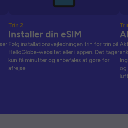
Trin 2
Tri
Installer din eSIM
A
ser
Følg installationsvejledningen trin for trin på
Akt
HelloGlobe-websitet eller i appen. Det tager
an
kun få minutter og anbefales at gøre før
Ing
afrejse.
og 
luf