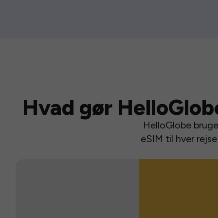
Hvad gør HelloGlob
HelloGlobe bruger
eSIM til hver rej