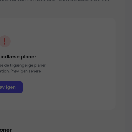
 indlæse planer
se de tilgængelige planer
tion. Prøv igen senere.
øv igen
ioner