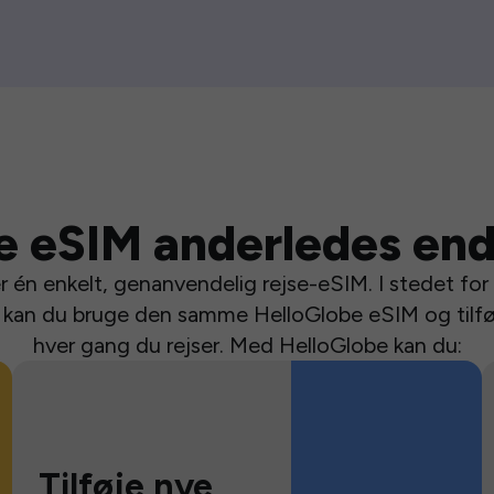
e eSIM anderledes end
 én enkelt, genanvendelig rejse-eSIM. I stedet for a
se kan du bruge den samme HelloGlobe eSIM og tilfø
hver gang du rejser. Med HelloGlobe kan du:
Tilføje nye