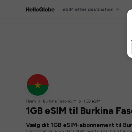
eSIM efter destination
Hjem
Burkina Faso eSIM
1GB eSIM
1GB eSIM til Burkina Fas
Vælg dit 1GB eSIM-abonnement til Bur
Sørg for at have nok data til alt, hvad du har brug for, 