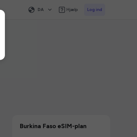
DA
Hjælp
Log ind
Burkina Faso eSIM-plan