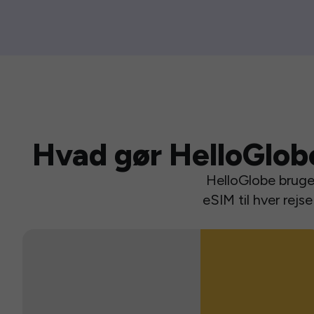
Hvad gør HelloGlob
HelloGlobe bruger
eSIM til hver rej