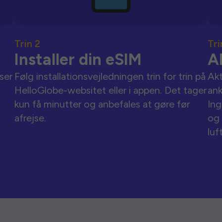
Trin 2
Tri
Installer din eSIM
A
ser
Følg installationsvejledningen trin for trin på
Akt
HelloGlobe-websitet eller i appen. Det tager
an
kun få minutter og anbefales at gøre før
Ing
afrejse.
og 
luf