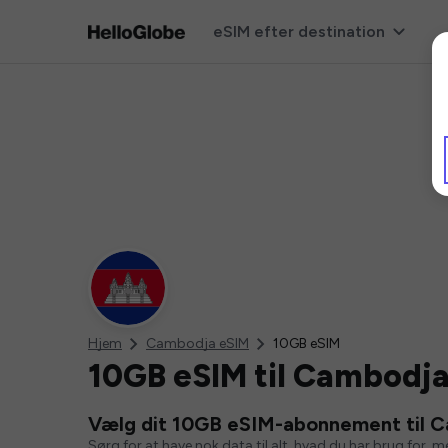
eSIM efter destination
Hjem
Cambodja eSIM
10GB eSIM
10GB eSIM til Cambodj
Vælg dit 10GB eSIM-abonnement til 
Sørg for at have nok data til alt, hvad du har brug for, 