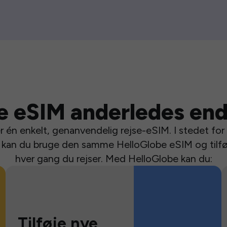
e eSIM anderledes end
 én enkelt, genanvendelig rejse-eSIM. I stedet for a
se kan du bruge den samme HelloGlobe eSIM og tilfø
hver gang du rejser. Med HelloGlobe kan du:
Tilføje nye