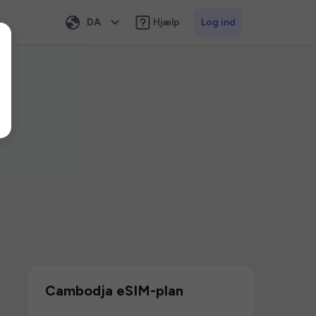
DA
Hjælp
Log ind
Cambodja eSIM-plan