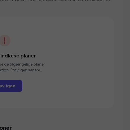
 indlæse planer
se de tilgængelige planer
tion. Prøv igen senere.
øv igen
ioner