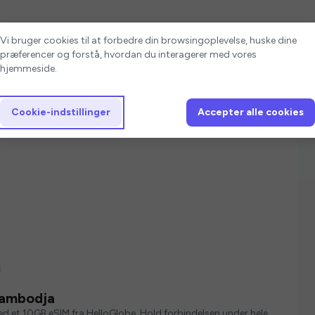
Cookie-indstillinger
Vi bruger cookies til at forbedre din browsingoplevelse, huske dine
præferencer og forstå, hvordan du interagerer med vores
hjemmeside.
Cookie-indstillinger
Accepter alle cookies
a
Cambodja
med et 10GB eSIM fra HelloGlobe. Hold forbindelsen under hele