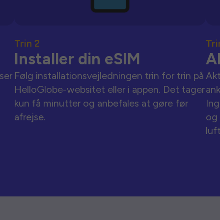
Trin 2
Tri
Installer din eSIM
A
ser
Følg installationsvejledningen trin for trin på
Akt
HelloGlobe-websitet eller i appen. Det tager
an
kun få minutter og anbefales at gøre før
Ing
afrejse.
og 
luf