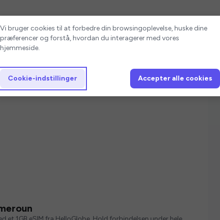
Cookie-indstillinger
Vi bruger cookies til at forbedre din browsingoplevelse, huske dine
præferencer og forstå, hvordan du interagerer med vores
hjemmeside.
Cookie-indstillinger
Accepter alle cookies
ameroun
med et 1GB eSIM fra HelloGlobe. Hold forbindelsen under hele