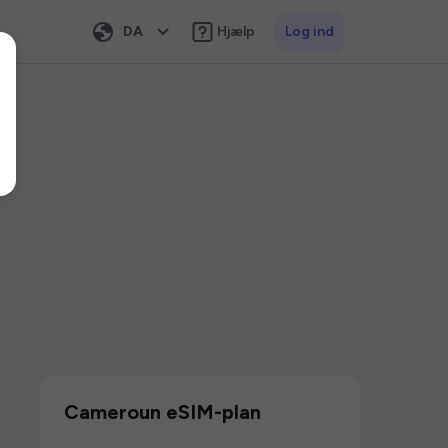
DA
Hjælp
Log ind
Cameroun eSIM-plan