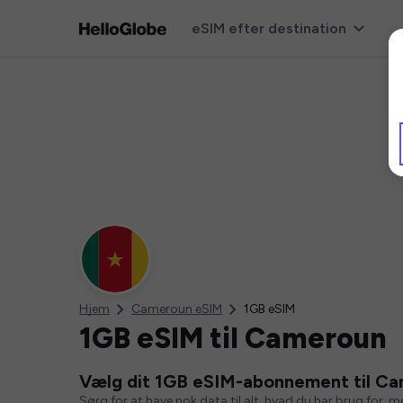
eSIM efter destination
Hjem
Cameroun eSIM
1GB eSIM
1GB eSIM til Cameroun
Vælg dit 1GB eSIM-abonnement til C
Sørg for at have nok data til alt, hvad du har brug for, 