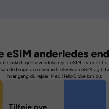
e eSIM anderledes end
 én enkelt, genanvendelig rejse-eSIM. I stedet for a
se kan du bruge den samme HelloGlobe eSIM og tilfø
hver gang du rejser. Med HelloGlobe kan du:
Tilføje nye