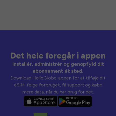
Det hele foregår i appen
Installér, administrér og genopfyld dit
abonnement ét sted.
Download HelloGlobe-appen for at tilføje dit
eSIM, følge forbruget, få support og købe
mere data, når du har brug for det.