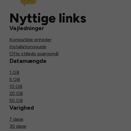
Nyttige links
Vejledninger
Kompatible enheder
Installationsguide
Ofte stillede spørgsmål
Datamængde
1 GB
5 GB
10 GB
20 GB
50 GB
Varighed
7 dage
30 dage