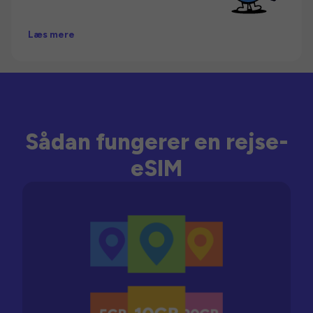
Læs mere
Sådan fungerer en rejse-
eSIM