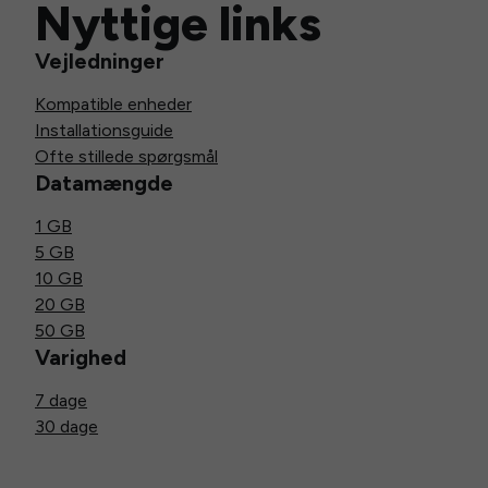
Nyttige links
Vejledninger
Kompatible enheder
Installationsguide
Ofte stillede spørgsmål
Datamængde
1 GB
5 GB
10 GB
20 GB
50 GB
Varighed
7 dage
30 dage