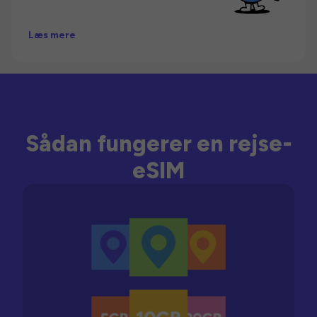
Læs mere
Sådan fungerer en rejse-
eSIM