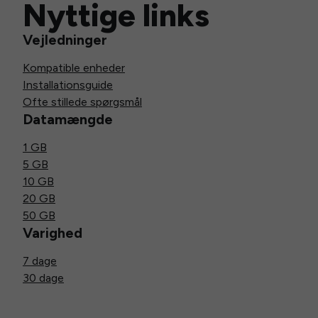
Nyttige links
Vejledninger
Kompatible enheder
Installationsguide
Ofte stillede spørgsmål
Datamængde
1 GB
5 GB
10 GB
20 GB
50 GB
Varighed
7 dage
30 dage