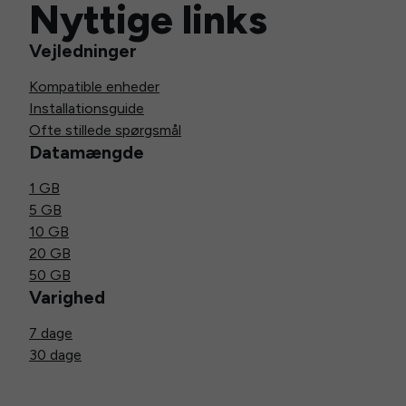
Nyttige links
Vejledninger
Kompatible enheder
Installationsguide
Ofte stillede spørgsmål
Datamængde
1 GB
5 GB
10 GB
20 GB
50 GB
Varighed
7 dage
30 dage