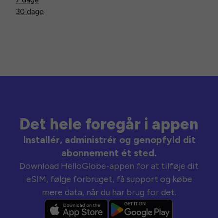
30 dage
Det hele foregår i appen
Installér, administrér og genopfyld dit
abonnement ét sted.
Download HelloGlobe-appen for at tilføje dit
eSIM, følge forbruget, få support og købe
mere data, når du har brug for det.