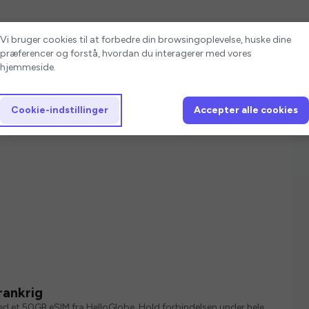
Cookie-indstillinger
Vi bruger cookies til at forbedre din browsingoplevelse, huske dine
præferencer og forstå, hvordan du interagerer med vores
hjemmeside.
Cookie-indstillinger
Accepter alle cookies
rankrig
med et 50GB eSIM fra HelloGlobe. Hold forbindelsen under hele