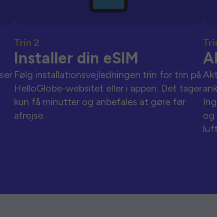
Trin 2
Tri
Installer din eSIM
A
ser
Følg installationsvejledningen trin for trin på
Akt
HelloGlobe-websitet eller i appen. Det tager
an
kun få minutter og anbefales at gøre før
Ing
afrejse.
og 
luf