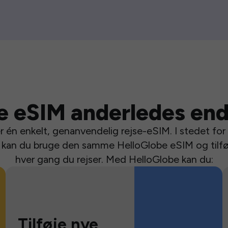
e eSIM anderledes end
 én enkelt, genanvendelig rejse-eSIM. I stedet for a
se kan du bruge den samme HelloGlobe eSIM og tilfø
hver gang du rejser. Med HelloGlobe kan du:
Tilføje nye