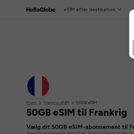
eSIM efter destination
Hjem
Frankrig eSIM
50GB eSIM
50GB eSIM til Frankrig
Vælg dit 50GB eSIM-abonnement til F
Sørg for at have nok data til alt, hvad du har brug for, 