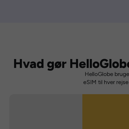
Hvad gør HelloGlob
HelloGlobe bruger
eSIM til hver rej