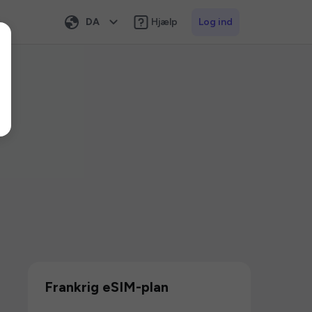
DA
Hjælp
Log ind
Frankrig eSIM-plan