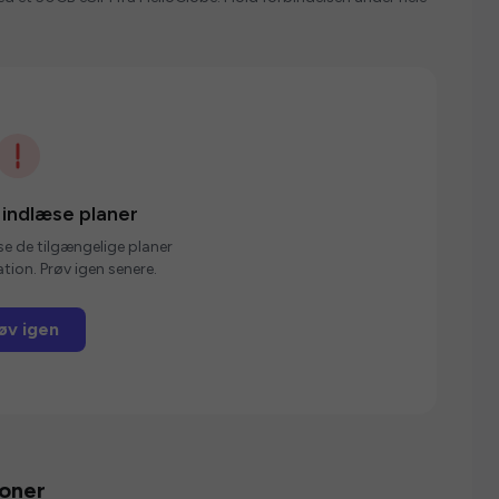
 indlæse planer
se de tilgængelige planer
tion. Prøv igen senere.
øv igen
ioner