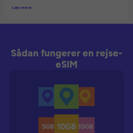
Læs mere
Sådan fungerer en rejse-
eSIM