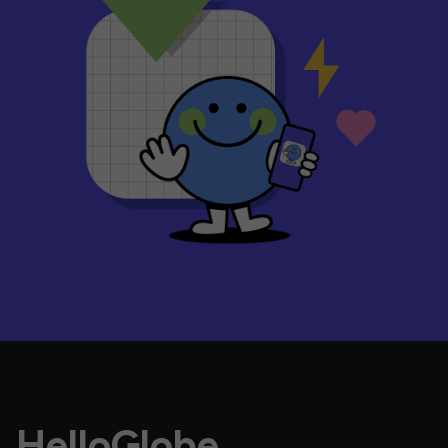
HelloGlobe