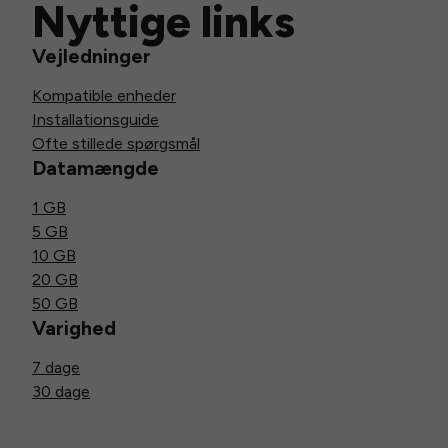
Nyttige links
Vejledninger
Kompatible enheder
Installationsguide
Ofte stillede spørgsmål
Datamængde
1 GB
5 GB
10 GB
20 GB
50 GB
Varighed
7 dage
30 dage