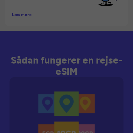
Læs mere
Sådan fungerer en rejse-
eSIM