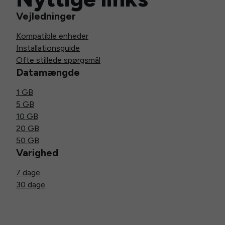
Vejledninger
Kompatible enheder
Installationsguide
Ofte stillede spørgsmål
Datamængde
1 GB
5 GB
10 GB
20 GB
50 GB
Varighed
7 dage
30 dage