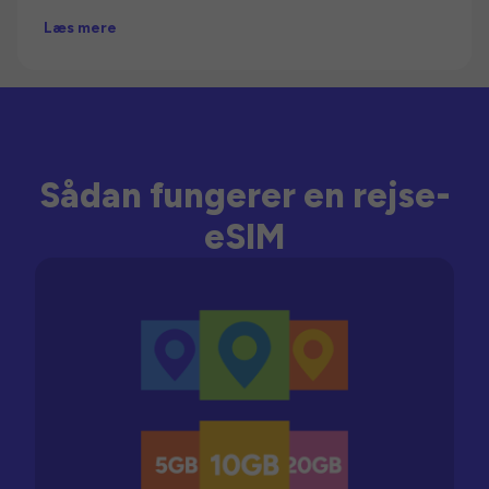
Læs mere
Sådan fungerer en rejse-
eSIM