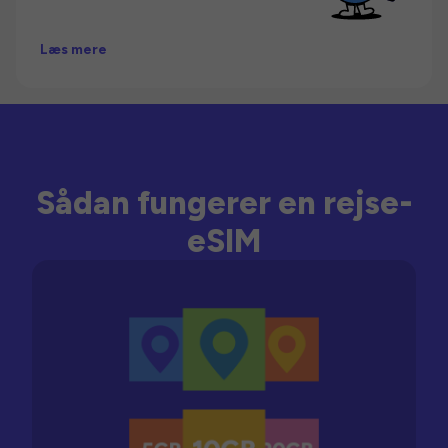
Læs mere
Sådan fungerer en rejse-
eSIM