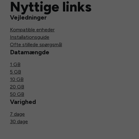
Nyttige links
Vejledninger
Kompatible enheder
Installationsguide
Ofte stillede spørgsmål
Datamængde
1 GB
5 GB
10 GB
20 GB
50 GB
Varighed
7 dage
30 dage