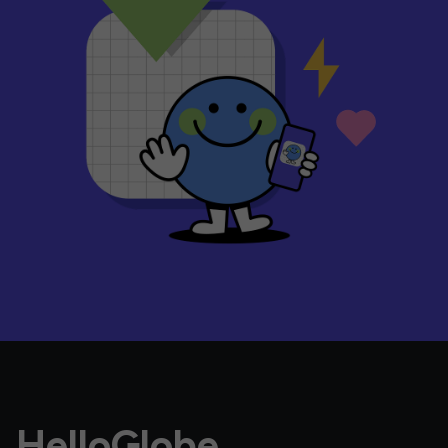
HelloGlobe