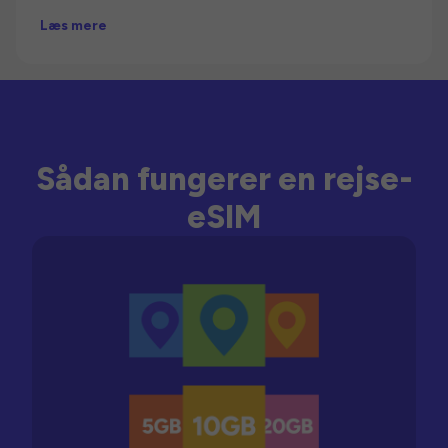
Læs mere
Sådan fungerer en rejse-
eSIM