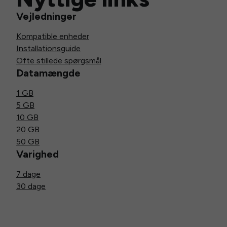
Vejledninger
Kompatible enheder
Installationsguide
Ofte stillede spørgsmål
Datamængde
1 GB
5 GB
10 GB
20 GB
50 GB
Varighed
7 dage
30 dage