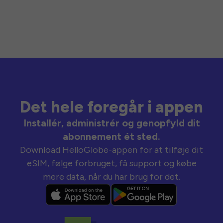
Det hele foregår i appen
Installér, administrér og genopfyld dit
abonnement ét sted.
Download HelloGlobe-appen for at tilføje dit
eSIM, følge forbruget, få support og købe
mere data, når du har brug for det.