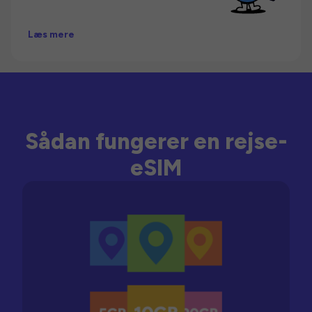
Læs mere
Sådan fungerer en rejse-
eSIM