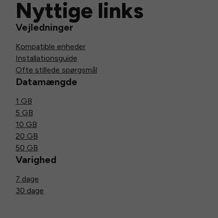
Nyttige links
Vejledninger
Kompatible enheder
Installationsguide
Ofte stillede spørgsmål
Datamængde
1 GB
5 GB
10 GB
20 GB
50 GB
Varighed
7 dage
30 dage