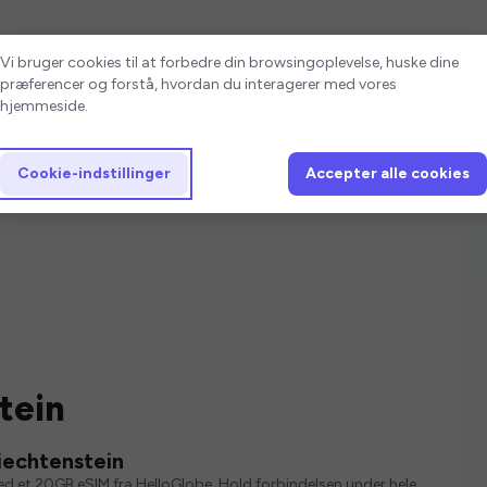
Cookie-indstillinger
Vi bruger cookies til at forbedre din browsingoplevelse, huske dine
præferencer og forstå, hvordan du interagerer med vores
hjemmeside.
Cookie-indstillinger
Accepter alle cookies
tein
iechtenstein
med et 20GB eSIM fra HelloGlobe. Hold forbindelsen under hele