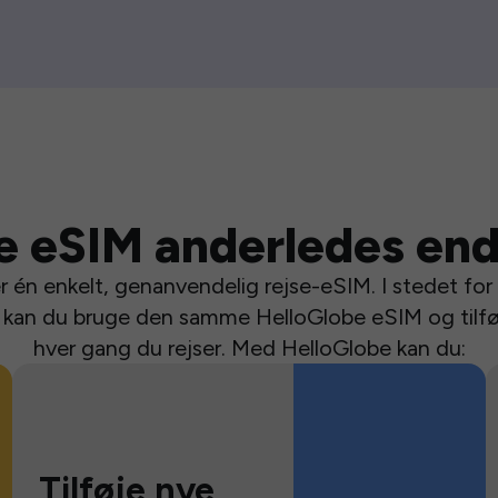
e eSIM anderledes end
 én enkelt, genanvendelig rejse-eSIM. I stedet for a
se kan du bruge den samme HelloGlobe eSIM og tilfø
hver gang du rejser. Med HelloGlobe kan du:
Tilføje nye