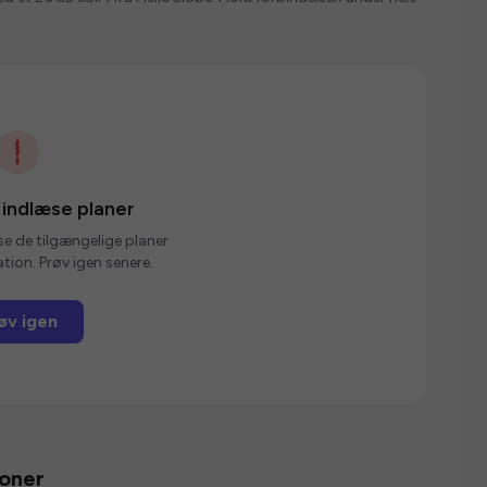
 indlæse planer
se de tilgængelige planer
tion. Prøv igen senere.
øv igen
ioner