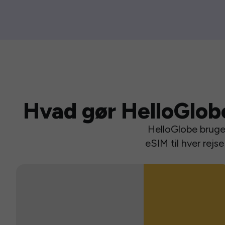
Hvad gør HelloGlob
HelloGlobe bruger
eSIM til hver rej