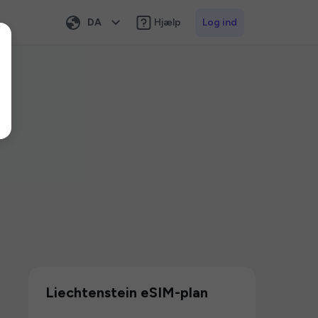
DA
Hjælp
Log ind
Liechtenstein eSIM-plan