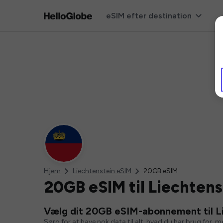
eSIM efter destination
Hjem
Liechtenstein eSIM
20GB eSIM
20GB eSIM til Liechtens
Vælg dit 20GB eSIM-abonnement til L
Sørg for at have nok data til alt, hvad du har brug for, 