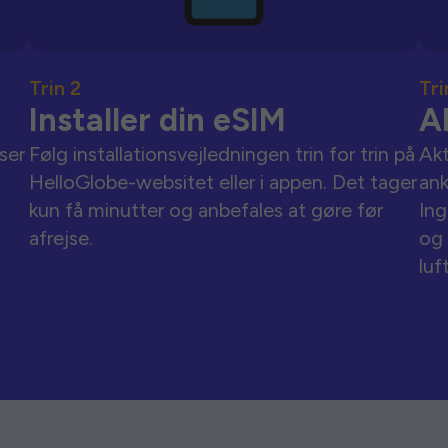
Trin 2
Tri
Installer din eSIM
A
ser
Følg installationsvejledningen trin for trin på
Akt
HelloGlobe-websitet eller i appen. Det tager
an
kun få minutter og anbefales at gøre før
Ing
afrejse.
og 
luf