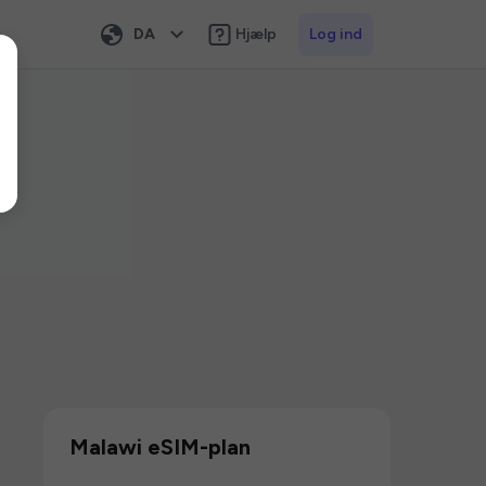
DA
Hjælp
Log ind
Malawi eSIM-plan