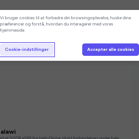
Cookie-indstillinger
Vi bruger cookies til at forbedre din browsingoplevelse, huske dine
præferencer og forstå, hvordan du interagerer med vores
hjemmeside.
Cookie-indstillinger
Accepter alle cookies
alawi
med et 50GB eSIM fra HelloGlobe. Hold forbindelsen under hele