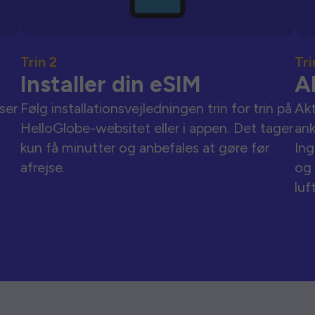
Trin 2
Tri
Installer din eSIM
A
ser
Følg installationsvejledningen trin for trin på
Akt
HelloGlobe-websitet eller i appen. Det tager
an
kun få minutter og anbefales at gøre før
Ing
afrejse.
og 
luf