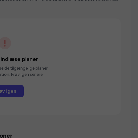
 indlæse planer
se de tilgængelige planer
tion. Prøv igen senere.
øv igen
ioner