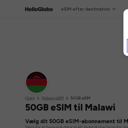
eSIM efter destination
Hjem
Malawi eSIM
50GB eSIM
50GB eSIM til Malawi
Vælg dit 50GB eSIM-abonnement til M
Sørg for at have nok data til alt, hvad du har brug for, 