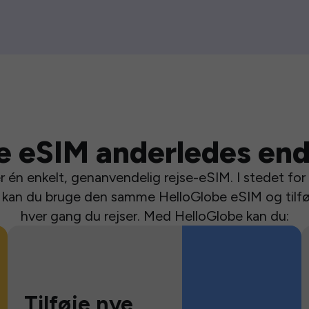
e eSIM anderledes end
 én enkelt, genanvendelig rejse-eSIM. I stedet for a
se kan du bruge den samme HelloGlobe eSIM og tilfø
hver gang du rejser. Med HelloGlobe kan du:
Tilføje nye