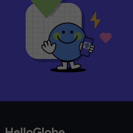
HelloGlobe