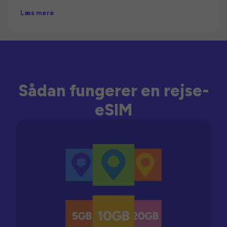
Læs mere
Sådan fungerer en rejse-
eSIM