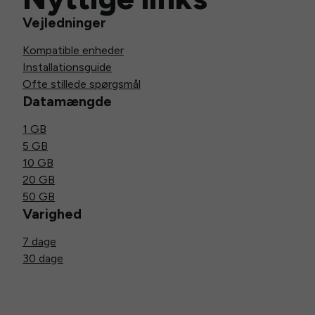
Vejledninger
Kompatible enheder
Installationsguide
Ofte stillede spørgsmål
Datamængde
1 GB
5 GB
10 GB
20 GB
50 GB
Varighed
7 dage
30 dage