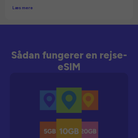
Læs mere
Sådan fungerer en rejse-
eSIM