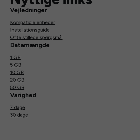
Vejledninger
Kompatible enheder
Installationsguide
Ofte stillede spørgsmål
Datamængde
1 GB
5 GB
10 GB
20 GB
50 GB
Varighed
7 dage
30 dage