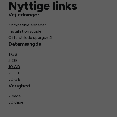
Nyttige links
Vejledninger
Kompatible enheder
Installationsguide
Ofte stillede spørgsmål
Datamængde
1 GB
5 GB
10 GB
20 GB
50 GB
Varighed
7 dage
30 dage