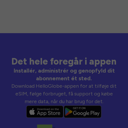
Det hele foregår i appen
Installér, administrér og genopfyld dit
abonnement ét sted.
Download HelloGlobe-appen for at tilføje dit
eSIM, følge forbruget, få support og købe
mere data, når du har brug for det.