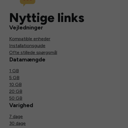
Nyttige links
Vejledninger
Kompatible enheder
Installationsguide
Ofte stillede spørgsmål
Datamængde
1 GB
5 GB
10 GB
20 GB
50 GB
Varighed
7 dage
30 dage