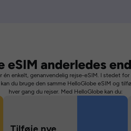
e eSIM anderledes end
 én enkelt, genanvendelig rejse-eSIM. I stedet for a
se kan du bruge den samme HelloGlobe eSIM og tilfø
hver gang du rejser. Med HelloGlobe kan du:
Tilføje nye