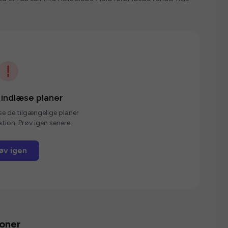
 indlæse planer
se de tilgængelige planer
tion. Prøv igen senere.
øv igen
ioner