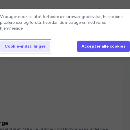
Cookie-indstillinger
Vi bruger cookies til at forbedre din browsingoplevelse, huske dine
præferencer og forstå, hvordan du interagerer med vores
hjemmeside.
Cookie-indstillinger
Accepter alle cookies
rge
med et 1GB eSIM fra HelloGlobe. Hold forbindelsen under hele