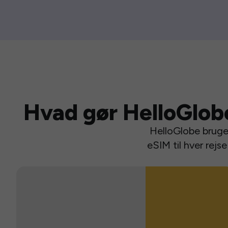
Hvad gør HelloGlob
HelloGlobe bruger
eSIM til hver rej