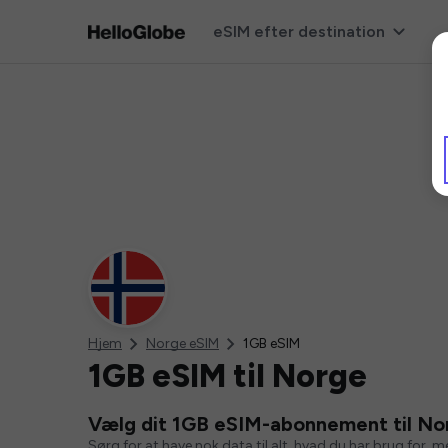
eSIM efter destination
Hjem
Norge eSIM
1GB eSIM
1GB eSIM til Norge
Vælg dit 1GB eSIM-abonnement til No
Sørg for at have nok data til alt, hvad du har brug for, 