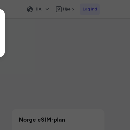
DA
Hjælp
Log ind
Norge eSIM-plan