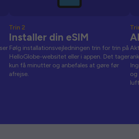
Trin 2
Tri
Installer din eSIM
A
ser
Følg installationsvejledningen trin for trin på
Akt
HelloGlobe-websitet eller i appen. Det tager
an
kun få minutter og anbefales at gøre før
Ing
afrejse.
og 
luf