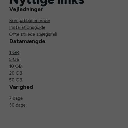
Vejledninger
Kompatible enheder
Installationsguide
Ofte stillede spørgsmål
Datamængde
1 GB
5 GB
10 GB
20 GB
50 GB
Varighed
7 dage
30 dage