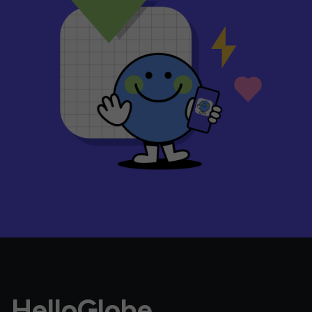
HelloGlobe