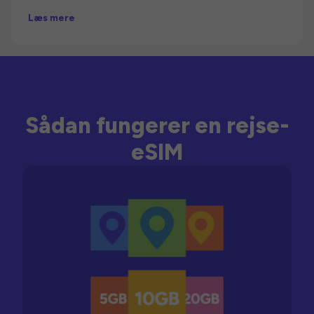
Læs mere
Sådan fungerer en rejse-
eSIM