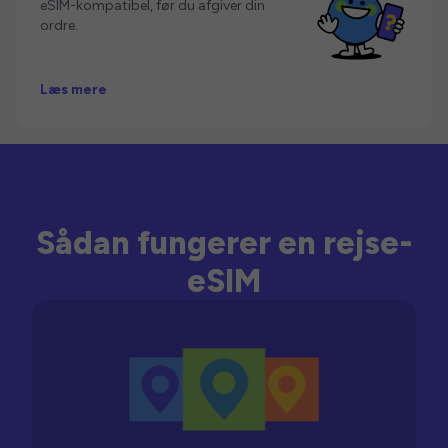
eSIM-kompatibel, før du afgiver din
ordre.
Læs mere
Sådan fungerer en rejse-
eSIM