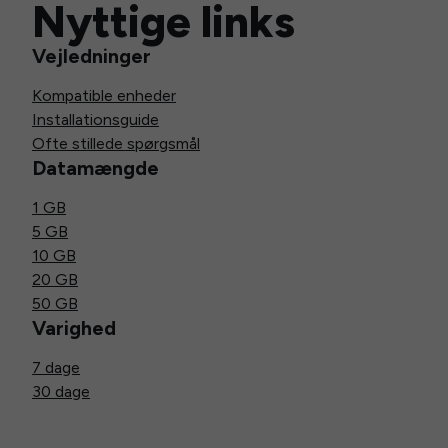
Nyttige links
Vejledninger
Kompatible enheder
Installationsguide
Ofte stillede spørgsmål
Datamængde
1 GB
5 GB
10 GB
20 GB
50 GB
Varighed
7 dage
30 dage