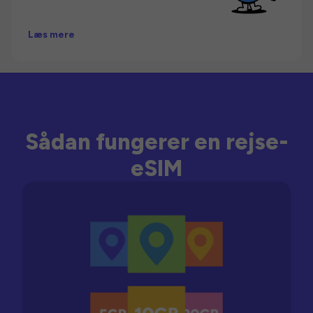
Læs mere
Sådan fungerer en rejse-
eSIM