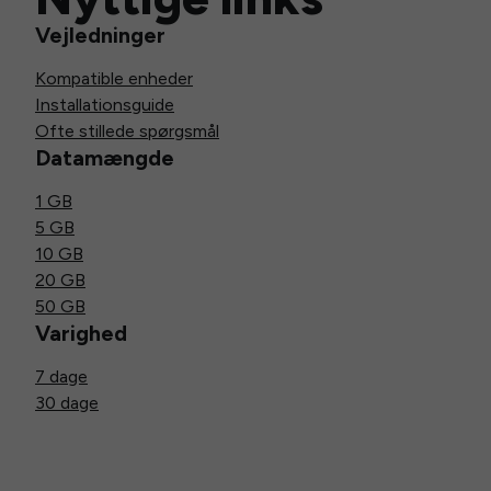
Vejledninger
Kompatible enheder
Installationsguide
Ofte stillede spørgsmål
Datamængde
1 GB
5 GB
10 GB
20 GB
50 GB
Varighed
7 dage
30 dage