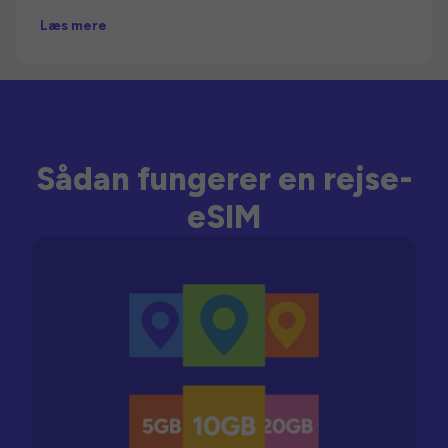
Læs mere
Sådan fungerer en rejse-
eSIM