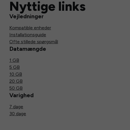
Nyttige links
Vejledninger
Kompatible enheder
Installationsguide
Ofte stillede spørgsmål
Datamængde
1 GB
5 GB
10 GB
20 GB
50 GB
Varighed
7 dage
30 dage