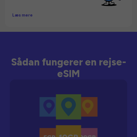
Læs mere
Sådan fungerer en rejse-
eSIM