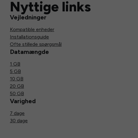
Nyttige links
Vejledninger
Kompatible enheder
Installationsguide
Ofte stillede spørgsmål
Datamængde
1 GB
5 GB
10 GB
20 GB
50 GB
Varighed
7 dage
30 dage