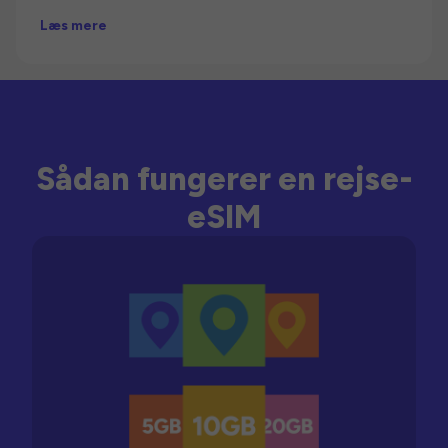
Læs mere
Sådan fungerer en rejse-
eSIM