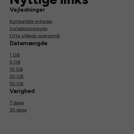
Vejledninger
Kompatible enheder
Installationsguide
Ofte stillede spørgsmål
Datamængde
1 GB
5 GB
10 GB
20 GB
50 GB
Varighed
7 dage
30 dage