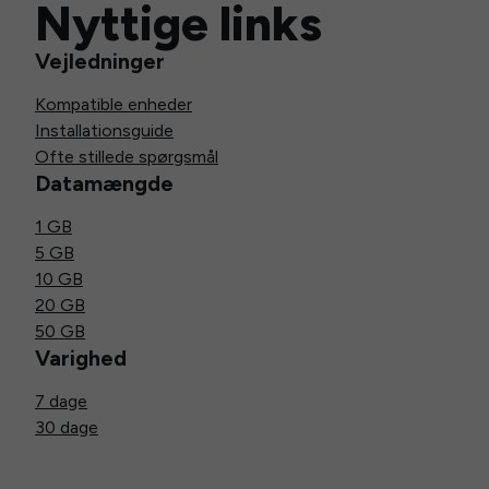
Nyttige links
Vejledninger
Kompatible enheder
Installationsguide
Ofte stillede spørgsmål
Datamængde
1 GB
5 GB
10 GB
20 GB
50 GB
Varighed
7 dage
30 dage