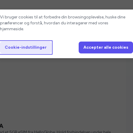
Cookie-indstillinger
Vi bruger cookies til at forbedre din browsingoplevelse, huske dine
præferencer og forstå, hvordan du interagerer med vores
hjemmeside.
Cookie-indstillinger
Accepter alle cookies
SA
med et 5GB eSIM fra HelloGlobe. Hold forbindelsen under hele