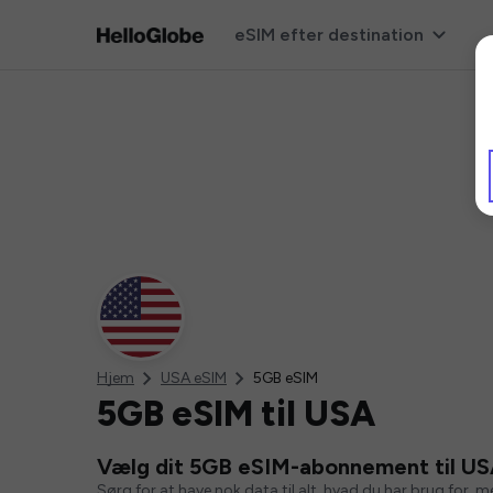
eSIM efter destination
Hjem
USA eSIM
5GB eSIM
5GB eSIM til USA
Vælg dit 5GB eSIM-abonnement til U
Sørg for at have nok data til alt, hvad du har brug for, 