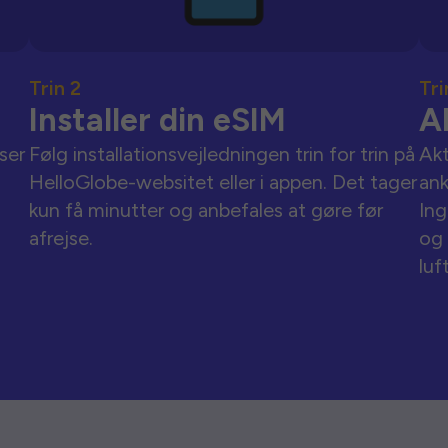
Trin 2
Tri
Installer din eSIM
A
ser
Følg installationsvejledningen trin for trin på
Akt
HelloGlobe-websitet eller i appen. Det tager
an
kun få minutter og anbefales at gøre før
Ing
afrejse.
og 
luf