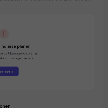
 indlæse planer
se de tilgængelige planer
tion. Prøv igen senere.
øv igen
ioner