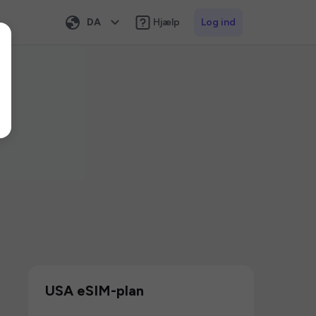
DA
Hjælp
Log ind
USA eSIM-plan