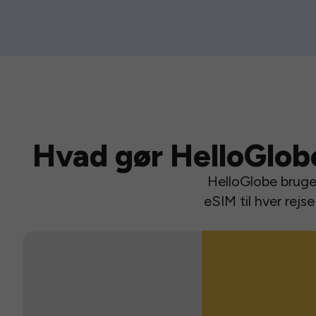
Hvad gør HelloGlob
HelloGlobe bruger
eSIM til hver rej