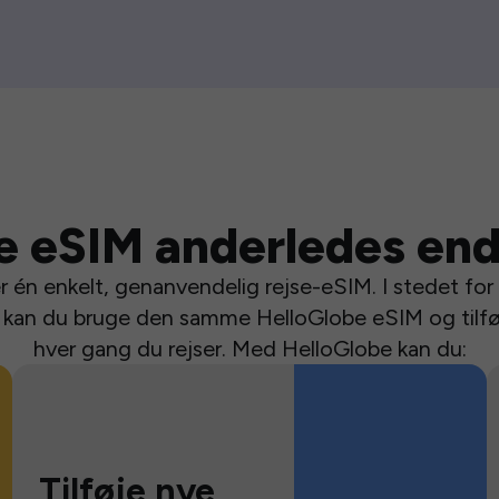
e eSIM anderledes end
 én enkelt, genanvendelig rejse-eSIM. I stedet for a
se kan du bruge den samme HelloGlobe eSIM og tilfø
hver gang du rejser. Med HelloGlobe kan du:
Tilføje nye