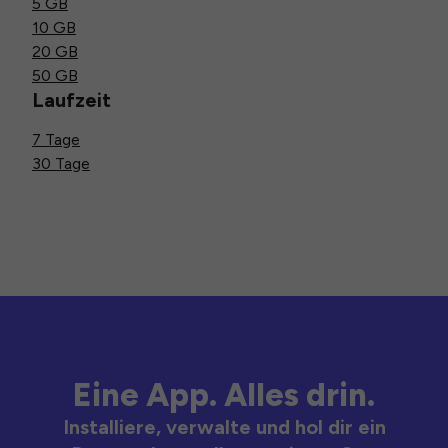
5 GB
10 GB
20 GB
50 GB
Laufzeit
7 Tage
30 Tage
Eine App. Alles drin.
Installiere, verwalte und hol dir ein