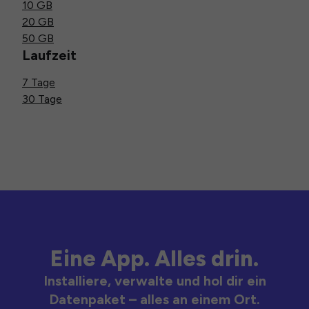
10 GB
20 GB
50 GB
Laufzeit
7 Tage
30 Tage
Eine App. Alles drin.
Installiere, verwalte und hol dir ein
Datenpaket – alles an einem Ort.