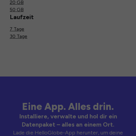
20 GB
50 GB
Laufzeit
7 Tage
30 Tage
Eine App. Alles drin.
Installiere, verwalte und hol dir ein
Datenpaket – alles an einem Ort.
Lade die HelloGlobe-App herunter, um deine