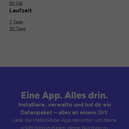
50 GB
Laufzeit
7 Tage
30 Tage
Eine App. Alles drin.
Installiere, verwalte und hol dir ein
Datenpaket – alles an einem Ort.
Lade die HelloGlobe-App herunter, um deine
eSIM hinzuzufügen, deine Nutzung zu