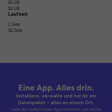
20 GB
50 GB
Laufzeit
7 Tage
30 Tage
Eine App. Alles drin.
Installiere, verwalte und hol dir ein
Datenpaket – alles an einem Ort.
Lade die HelloGlobe-App herunter, um deine