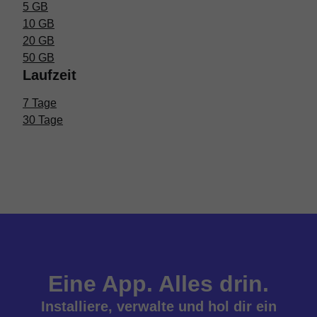
5 GB
10 GB
20 GB
50 GB
Laufzeit
7 Tage
30 Tage
Eine App. Alles drin.
Installiere, verwalte und hol dir ein