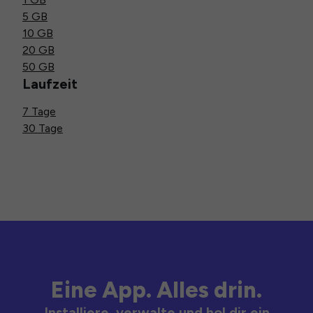
5 GB
10 GB
20 GB
50 GB
Laufzeit
7 Tage
30 Tage
Eine App. Alles drin.
Installiere, verwalte und hol dir ein