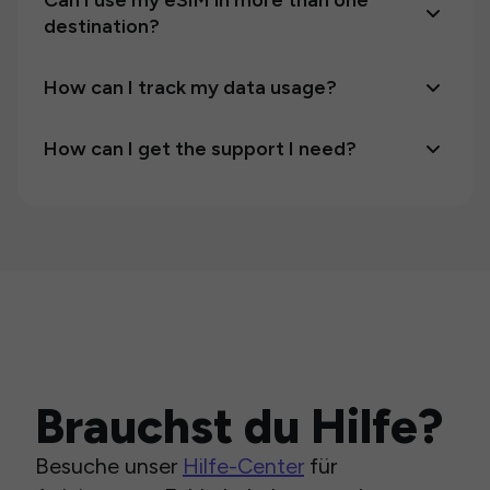
Can I use my eSIM in more than one
destination?
How can I track my data usage?
How can I get the support I need?
Brauchst du Hilfe?
Besuche unser
Hilfe-Center
für